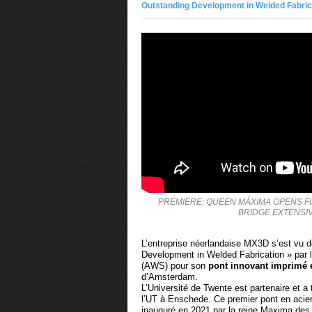
Outstanding Development in Welded Fabric
PREMIERE: QUEEN MÁXIMA OPENS FI
BRIDGE EXTENSI
L’entreprise néerlandaise MX3D s’est vu d
Development in Welded Fabrication » par 
(AWS) pour son
pont innovant imprimé 
d’Amsterdam.
L’Université de Twente est partenaire et a
l’UT à Enschede. Ce premier pont en acie
inauguré en 2021 par la reine Maxima de