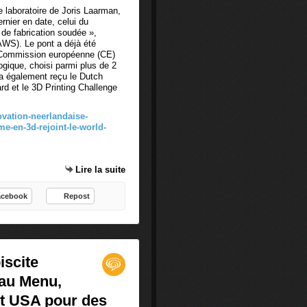
e laboratoire de Joris Laarman,
ernier en date, celui du
de fabrication soudée »,
AWS). Le pont a déjà été
 Commission européenne (CE)
logique, choisi parmi plus de 2
 a également reçu le Dutch
d et le 3D Printing Challenge
vation-neerlandaise-
e-en-3d-rejoint-le-world-
Lire la suite
acebook
Repost
iscite
au Menu,
vet USA pour des