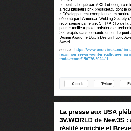
Le pont, fabriqué par MX3D et conçu par l
a reçu plusieurs prix prestigieux, dont le d
« Développement exceptionnel en matière 
décerné par l’American Welding Society (
récompensé par le prix S+T+ARTS de la
pour le meilleur projet artistique et techno
300 projets dans le monde entier. Le pont
Design Award, le Dutch Design Public Awar
Award.
source :
https://www.enerzine.com/linno
recompensee-un-pont-metallique-imprim
trade-center/150736-2024-11
Google +
Twitter
F
La presse aux USA pléb
3V.WORLD de New3S : 
réalité enrichie et Bre