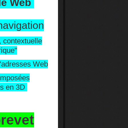
 le Web
navigation
, contextuelle
rique"
d'adresses Web
composées
es en 3D
brevet