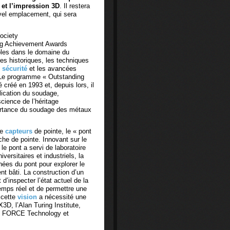
et l’impression 3D
. Il restera
vel emplacement, qui sera
ociety
ng Achievement Awards
bles dans le domaine du
res historiques, les techniques
e
sécurité
et les avancées
 Le programme « Outstanding
créé en 1993 et, depuis lors, il
plication du soudage,
ience de l’héritage
mportance du soudage des métaux
de
capteurs
de pointe, le « pont
rche de pointe. Innovant sur le
le pont a servi de laboratoire
ersitaires et industriels, la
nées du pont pour explorer le
t bâti. La construction d’un
’inspecter l’état actuel de la
 temps réel et de permettre une
e cette
vision
a nécessité une
3D, l’Alan Turing Institute,
k, FORCE Technology et