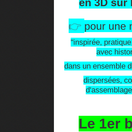
en 3D sur
👉
pour une 
"inspirée, pratique
avec histo
dans un ensemble 
dispersées, 
d'assemblag
Le 1er 