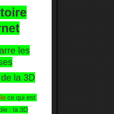
stoire
rnet
arre les
sses
 de la 3D
ble
ce qui est
ble : la 3D