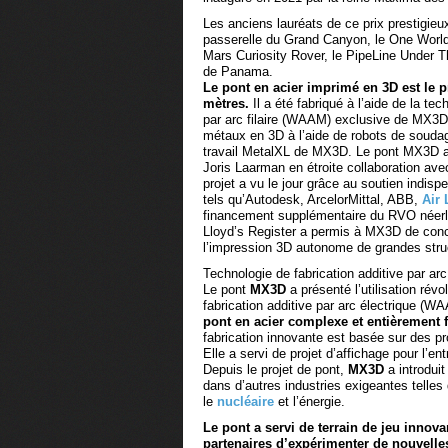
Les anciens lauréats de ce prix prestigieu
passerelle du Grand Canyon, le One World
Mars Curiosity Rover, le PipeLine Under 
de Panama.
Le pont en
acier imprimé en 3D est le 
mètres.
Il a été fabriqué à l’aide de la tec
par arc filaire (WAAM) exclusive de MX3D
métaux en 3D à l’aide de robots de soudag
travail MetalXL de MX3D. Le pont MX3D a 
Joris Laarman en étroite collaboration avec
projet a vu le jour grâce au soutien indisp
tels qu’Autodesk, ArcelorMittal, ABB,
Air 
financement supplémentaire du RVO néerla
Lloyd’s Register a permis à MX3D de conc
l’impression 3D autonome de grandes stru
Technologie de fabrication additive par a
Le pont
MX3D
a présenté l’utilisation rév
fabrication additive par arc électrique (
pont en acier complexe et entièrement 
fabrication innovante est basée sur des 
Elle a servi de projet d’affichage pour l’ent
Depuis le projet de pont,
MX3D
a introdui
dans d’autres industries exigeantes telles
le
nucléaire
et l’énergie.
Le pont a servi de terrain de jeu innova
partenaires d’expérimenter de nouvelles