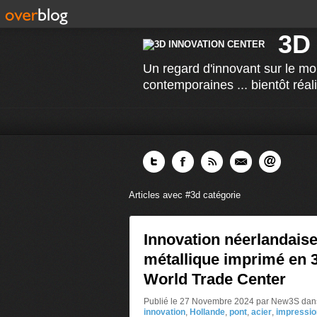
3D
Un regard d'innovant sur le mo
contemporaines ... bientôt réal
Articles avec #3d catégorie
Innovation néerlandaise
métallique imprimé en 3
World Trade Center
Publié le 27 Novembre 2024 par New3S
dan
innovation
,
Hollande
,
pont
,
acier
,
impressio