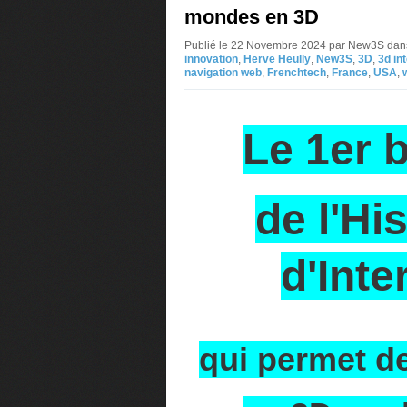
mondes en 3D
Publié le 22 Novembre 2024 par New3S
dan
innovation
,
Herve Heully
,
New3S
,
3D
,
3d in
navigation web
,
Frenchtech
,
France
,
USA
,
Le 1er 
de l'Hi
d'Inte
qui permet d