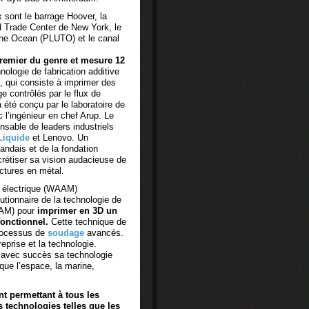
x sont le barrage Hoover, la
 Trade Center de New York, le
The Ocean (PLUTO) et le canal
premier du genre et mesure 12
hnologie de fabrication additive
, qui consiste à imprimer des
e contrôlés par le flux de
été conçu par le laboratoire de
 l’ingénieur en chef Arup. Le
ensable de leaders industriels
Liquide
et Lenovo. Un
ndais et de la fondation
rétiser sa vision audacieuse de
ctures en métal.
rc électrique (WAAM)
olutionnaire de la technologie de
WAAM) pour
imprimer en 3D un
fonctionnel.
Cette technique de
processus de
soudage
avancés.
reprise et la technologie.
t avec succès sa technologie
 que l’espace, la marine,
nt permettant à tous les
 technologies telles que les