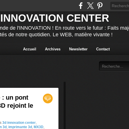
 INNOVATION CENTER
nde de l'INNOVATION ! En route vers le futur : Faits ma
ités de notre quotidien. Le WEB, matière vivante !
Accueil
Archives
Newsletter
Contact
 : un pont
D rejoint le
s
3d innovation center
,
n 3d
,
imprimante 3d
,
MX3D
,