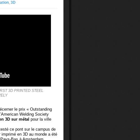
ation
,
3D
RST 3D PRINTED STEEL
VELY
écerner le prix « Outstanding
l’American Welding Society
en 3D sur métal
pour la ville
 testé ce pont sur le campus de
r imprimé en 3D au monde a été
s Pays-Bas à Amsterdam.