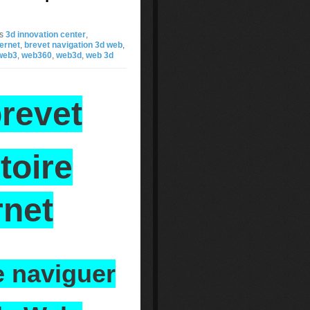
s
3d innovation center
,
ternet
,
brevet navigation 3d web
,
web3
,
web360
,
web3d
,
web 3d
brevet
stoire
rnet
e naviguer