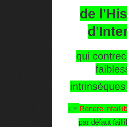
de l'Hi
d'Inte
qui contrec
faible
intrinsèques
👉
Rendre infailli
par défaut failli