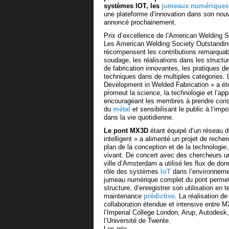
systèmes IOT, les
jumeaux numériques
une plateforme d’innovation dans son nou
annoncé prochainement.
Prix d’excellence de l’American Welding S
Les American Welding Society Outstandi
récompensent les contributions remarqua
soudage, les réalisations dans les structu
de fabrication innovantes, les pratiques d
techniques dans de multiples catégories.
Development in Welded Fabrication » a été 
promeut la science, la technologie et l’ap
encourageant les membres à prendre consc
du
métal
et sensibilisant le public à l’i
dans la vie quotidienne.
Le pont MX3D
étant équipé d’un réseau 
intelligent » a alimenté un projet de reche
plan de la conception et de la technologie, 
vivant. De concert avec des chercheurs univ
ville d’Amsterdam a utilisé les flux de don
rôle des systèmes
IoT
dans l’environnemen
jumeau numérique complet du pont permet d
structure, d’enregistrer son utilisation en
maintenance
prédictive
. La réalisation d
collaboration étendue et intensive entre MX
l’Imperial College London, Arup, Autodes
l’Université de Twente.
Les prix