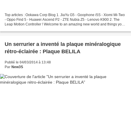
Top articles : Ookawa Corp Blog 1. JiaYu G5 - Goophone i5S - Xiomi Mi-Two
- Oppo Find 5 - Huawei Ascend P2 - ZTE Nubia Z5 - Lenovo K900 2. The
Leap Motion Controller ! Welcome to an amazing new world and things you
can do with your hands 3. MESURER la...
Un serrurier a inventé la plaque minéralogique
rétro-éclairée : Plaque BELILA
Publié le 04/03/2014 à 13:48
Par
New3S