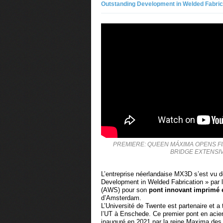
Outstanding Development in Welded Fabric
PREMIERE: QUEEN MÁXIMA OPENS FI
BRIDGE EXTENSI
L’entreprise néerlandaise MX3D s’est vu d
Development in Welded Fabrication » par 
(AWS) pour son
pont innovant imprimé 
d’Amsterdam.
L’Université de Twente est partenaire et a
l’UT à Enschede. Ce premier pont en acie
inauguré en 2021 par la reine Maxima de