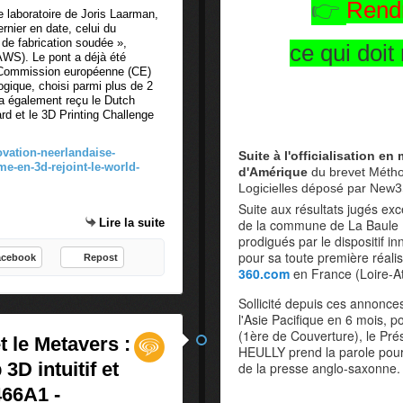
👉
Rendr
e laboratoire de Joris Laarman,
ernier en date, celui du
de fabrication soudée »,
ce qui doi
AWS). Le pont a déjà été
 Commission européenne (CE)
logique, choisi parmi plus de 2
 a également reçu le Dutch
d et le 3D Printing Challenge
vation-neerlandaise-
Suite à l'officialisation e
e-en-3d-rejoint-le-world-
d'Amérique
du brevet Métho
Logicielles déposé par New3S
Suite aux résultats jugés ex
Lire la suite
de la commune de La Baule
prodigués par le dispositif i
pour sa toute première réali
acebook
Repost
360.com
en France (Loire-A
Sollicité depuis ces annonces
l'Asie Pacifique en 6 mois, 
(1ère de Couverture), le Pr
t le Metavers :
HEULLY prend la parole pou
D intuitif et
de la presse anglo-saxonne.
66A1 -