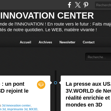
 INNOVATION CENTER
nde de l'INNOVATION ! En route vers le futur : Faits ma
ités de notre quotidien. Le WEB, matière vivante !
Accueil
Archives
Newsletter
Contact
 : un pont
La presse aux USA
D rejoint le
3V.WORLD de New
réalité enrichie 
mondes en 3D
s
3d innovation center
,
n 3d
,
imprimante 3d
,
MX3D
,