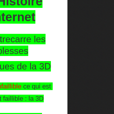
Histoire
nternet
trecarre les
blesses
ques de la 3D
aillible
ce qui est
 faillible : la 3D