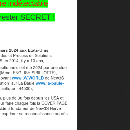
e indétectable
t rester SECRET !
n mars 2024 aux Etats-Unis
des et Process en Solutions
 en 2014, il y a 10 ans,
ceptionnels cet été 2024 par une élue
 (Mme. ENGLISH SIBILLOTTE),
nnovant
www.3V.WORLD
de New3S
sation sur La Baule
www.la-baule-
tlantique - 44500),
, plus de 30 fois depuis les USA et
pour faire chaque fois la COVER PAGE
ésident fondateur de New3S Hervé
r exprimer sa reconnaissance auprès