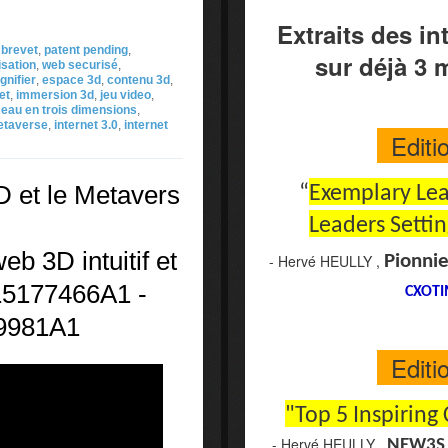
Extraits des in
brevet
,
patent pending
,
sur déjà 3 
isation
,
web securisé
,
nifier
,
espace 3d
,
contenu 3d
,
et
,
immersion 3d
,
jeu video
,
seau en trois dimensions
,
taverse
,
internet 3.0
,
internet
Editi
D et le Metavers
“
Exemplary Lea
Leaders Setti
b 3D intuitif et
- Hervé HEULLY ,
Pionnie
15177466A1 -
CXOTI
9981A1
Editi
"Top 5 Inspiring
- Hervé HEULLY ,
NEW3S 