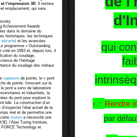
de l'
et l’impression 3D
. Il restera
vel emplacement, qui sera
d'I
ociety
ng Achievement Awards
bles dans le domaine du
res historiques, les techniques
e
sécurité
et les avancées
qui con
 Le programme « Outstanding
créé en 1993 et, depuis lors, il
plication du soudage,
fai
ience de l’héritage
mportance du soudage des métaux
intrinsè
de
capteurs
de pointe, le « pont
rche de pointe. Innovant sur le
le pont a servi de laboratoire
ersitaires et industriels, la
nées du pont pour explorer le
👉
Rendre inf
t bâti. La construction d’un
’inspecter l’état actuel de la
 temps réel et de permettre une
par défaut
e cette
vision
a nécessité une
3D, l’Alan Turing Institute,
k, FORCE Technology et