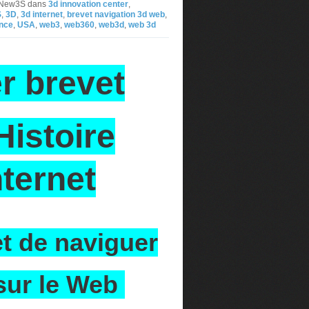
r New3S
dans
3d innovation center
,
S
,
3D
,
3d internet
,
brevet navigation 3d web
,
nce
,
USA
,
web3
,
web360
,
web3d
,
web 3d
r brevet
Histoire
nternet
t de naviguer
sur le Web