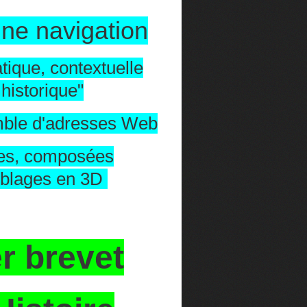
ne navigation
atique, contextuelle
historique"
ble d'adresses Web
es, composées
blages en 3D
r brevet