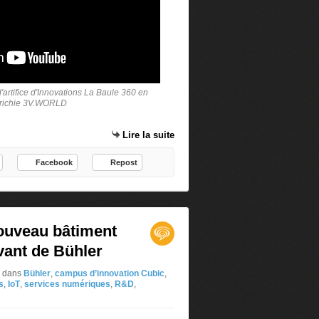
 d'artifice d'Innovations La Baule 360 en
enrichie 3V.WORLD
Lire la suite
Facebook
Repost
nouveau bâtiment
ovant de Bühler
S
dans
Bühler
,
campus d’innovation Cubic
,
s
,
IoT
,
services numériques
,
R&D
,