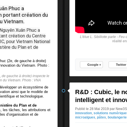
uân Phuc a
 portant création du
du Vietnam.
 Nguyên Xuân Phuc a
ant création du Centre
L'élue L. Sibillotte parle - Feu
NIC, pour Vietnam National
réalité 
istère du Plan et de
Google +
Twitter
de gauche à droite) inspecte le
on du Vietnam. Photo : VNA
à développer un écosystème de
R&D : Cubic, le 
vation ainsi que le modèle de
entifique et technologique.
intelligent et inn
nistère du Plan et de
Publié le 28 Mai 2019 par New3
, les tâches, les attributions et
innovation
,
solutions numérique
gles d’organisation et de
microalgues
,
pâtes
,
boulangerie