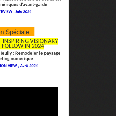
umériques d'avant-garde
EVIEW ,
Juin 2024
on Spéciale
 INSPIRING VISIONARY
 FOLLOW IN 2024
”
Heully : Remodeler le paysage
eting numérique
ION VIEW ,
Avril 2024