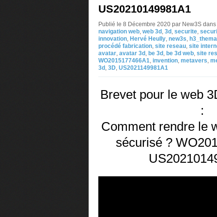
US20210149981A1
Publié le 8 Décembre 2020 par New3S
dans
navigation web
,
web 3d
,
3d
,
securite
,
secur
innovation
,
Hervé Heully
,
new3s
,
h3_themag
procédé fabrication
,
site reseau
,
site intern
avatar
,
avatar 3d
,
be 3d
,
be 3d web
,
site re
WO2015177466A1
,
invention
,
metavers
,
me
3d
,
3D
,
US2021149981A1
Brevet pour le web 3
:
Comment rendre le we
sécurisé ? WO20
US2021014