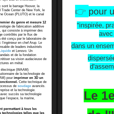
x sont le barrage Hoover, la
👉
pour u
 Trade Center de New York, le
The Ocean (PLUTO) et le canal
premier du genre et mesure 12
"inspirée, pr
hnologie de fabrication additive
, qui consiste à imprimer des
avec 
e contrôlés par le flux de
été conçu par le laboratoire de
 l’ingénieur en chef Arup. Le
dans un ensem
ensable de leaders industriels
Liquide
et Lenovo. Un
ndais et de la fondation
dispersé
rétiser sa vision audacieuse de
ctures en métal.
d'assem
rc électrique (WAAM)
olutionnaire de la technologie de
WAAM) pour
imprimer en 3D un
fonctionnel.
Cette technique de
processus de
soudage
avancés.
reprise et la technologie.
Le 1e
t avec succès sa technologie
 que l’espace, la marine,
nt permettant à tous les
 technologies telles que les