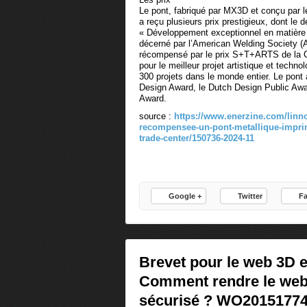
Le pont, fabriqué par MX3D et conçu par l
a reçu plusieurs prix prestigieux, dont le d
« Développement exceptionnel en matière 
décerné par l’American Welding Society (
récompensé par le prix S+T+ARTS de la
pour le meilleur projet artistique et techno
300 projets dans le monde entier. Le pont
Design Award, le Dutch Design Public Awar
Award.
source :
https://www.enerzine.com/linno
recompensee-un-pont-metallique-imprim
trade-center/150736-2024-11
Google +
Twitter
F
Brevet pour le web 3D e
Comment rendre le web 3
sécurisé ? WO20151774