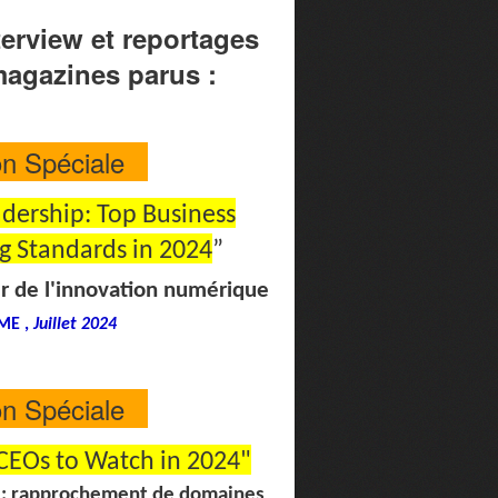
terview et reportages
magazines parus :
on Spéciale
dership: Top Business
ng Standards in 2024
”
r de l'innovation numérique
ME ,
Juillet 2024
on Spéciale
 CEOs to Watch in 2024"
: rapprochement de domaines