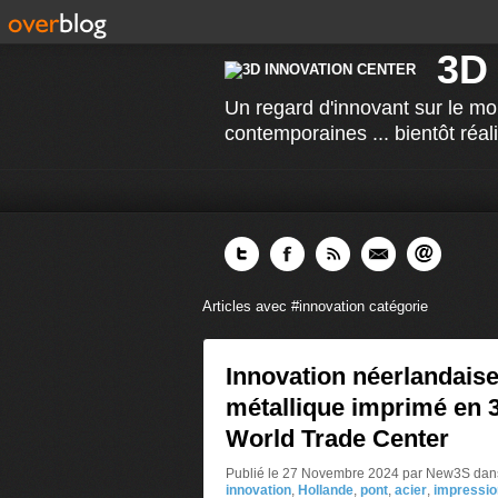
3D
Un regard d'innovant sur le mo
contemporaines ... bientôt réal
Articles avec #innovation catégorie
Innovation néerlandaise
métallique imprimé en 3
World Trade Center
Publié le 27 Novembre 2024 par New3S
dan
innovation
,
Hollande
,
pont
,
acier
,
impressio