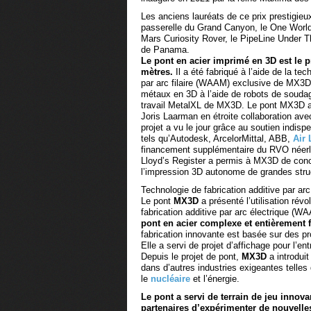
Les anciens lauréats de ce prix prestigieu
passerelle du Grand Canyon, le One World
Mars Curiosity Rover, le PipeLine Under 
de Panama.
Le pont en
acier imprimé en 3D est le 
mètres.
Il a été fabriqué à l’aide de la tec
par arc filaire (WAAM) exclusive de MX3D
métaux en 3D à l’aide de robots de soudag
travail MetalXL de MX3D. Le pont MX3D a 
Joris Laarman en étroite collaboration avec
projet a vu le jour grâce au soutien indisp
tels qu’Autodesk, ArcelorMittal, ABB,
Air 
financement supplémentaire du RVO néerla
Lloyd’s Register a permis à MX3D de conc
l’impression 3D autonome de grandes stru
Technologie de fabrication additive par a
Le pont
MX3D
a présenté l’utilisation rév
fabrication additive par arc électrique (
pont en acier complexe et entièrement 
fabrication innovante est basée sur des 
Elle a servi de projet d’affichage pour l’ent
Depuis le projet de pont,
MX3D
a introdui
dans d’autres industries exigeantes telles
le
nucléaire
et l’énergie.
Le pont a servi de terrain de jeu innova
partenaires d’expérimenter de nouvelles