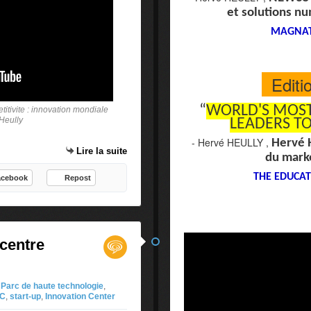
et solutions n
MAGNAT
Editi
“
WORLD'S MOST
itivite : innovation mondiale
Heully
LEADERS TO
- Hervé HEULLY ,
Hervé 
Lire la suite
du mark
THE EDUCAT
acebook
Repost
 centre
Parc de haute technologie
,
IC
,
start-up
,
Innovation Center