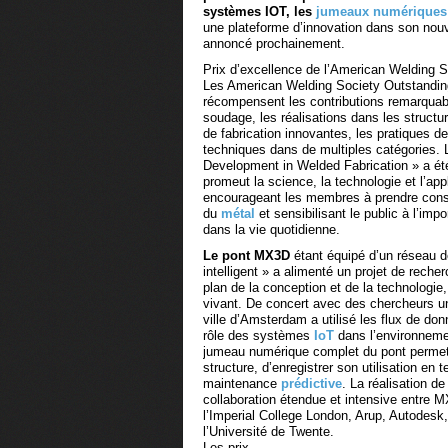
systèmes IOT, les
jumeaux numériques
une plateforme d’innovation dans son nou
annoncé prochainement.
Prix d’excellence de l’American Welding S
Les American Welding Society Outstandi
récompensent les contributions remarqua
soudage, les réalisations dans les structu
de fabrication innovantes, les pratiques d
techniques dans de multiples catégories.
Development in Welded Fabrication » a été 
promeut la science, la technologie et l’ap
encourageant les membres à prendre consc
du
métal
et sensibilisant le public à l’i
dans la vie quotidienne.
Le pont MX3D
étant équipé d’un réseau 
intelligent » a alimenté un projet de reche
plan de la conception et de la technologie, 
vivant. De concert avec des chercheurs univ
ville d’Amsterdam a utilisé les flux de don
rôle des systèmes
IoT
dans l’environnemen
jumeau numérique complet du pont permet d
structure, d’enregistrer son utilisation en
maintenance
prédictive
. La réalisation d
collaboration étendue et intensive entre MX
l’Imperial College London, Arup, Autodes
l’Université de Twente.
Les prix