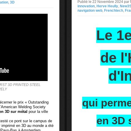
Publié le 22 Novembre 2024 pa
ation
,
3D
innovation
,
Herve Heully
,
New3
navigation web
,
Frenchtech
,
Fra
Le 1e
de l'
d'I
RST 3D PRINTED STEEL
VELY
qui perme
écerner le prix « Outstanding
l’American Welding Society
en 3D sur métal
pour la ville
en 3D 
 testé ce pont sur le campus de
r imprimé en 3D au monde a été
s Pays-Bas à Amsterdam.