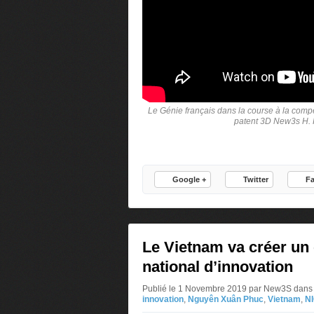
Le Génie français dans la course à la compet
patent 3D New3s H. 
Google +
Twitter
F
Le Vietnam va créer un
national d’innovation
Publié le 1 Novembre 2019 par New3S
dans
innovation
,
Nguyên Xuân Phuc
,
Vietnam
,
N