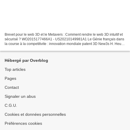
Brevet pour le web 3D et le Metavers : Comment rendre le web 3D intuitif et
sécurisé ? WO2015177466A1 - US20210149981A1 Le Génie français dans
la course à la competitivite : innovation mondiale patent 3D New3s H. Heully
Brevet 3d pour le web : Comment...
Hébergé par Overblog
Top articles
Pages
Contact
Signaler un abus
C.G.U.
Cookies et données personnelles
Préférences cookies