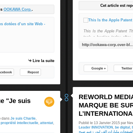
Cet article est re
is
OOKAWA Corp.
.
Seulement la moitié des entrepris
This Is the Apple Patent T
7
took a beating today after
2
pictures with a remote cont
http://ookawa-corp.over-blog.com/2015/01/this-is-the-apple-patent-that-t
%
with the filing to the U.S. P
d
like the Apple Watch. Toward
e
Lire la suite
in September, Apple CEO Ti
s
me
Google +
Twitter
e
acebook
Repost
n
t
r
e
REWORLD MEDIA
ue "Je suis
p
MARQUE BE SUR 
r
i
L’INTERNATIONA
s
p
dans
Je suis Charlie
,
,
propriété intellectuelle
,
attentat
,
Publié le 13 Janvier 2015 par N
e
Leader INNOVATION
,
be digital
,
s
لصفحات مليارات الف ليدر زعيم صبح