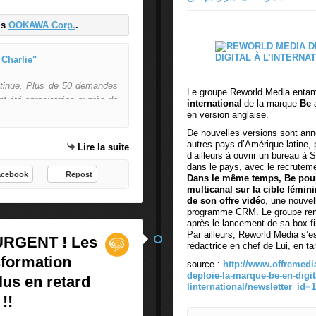
i
n
is
OOKAWA Corp.
.
t
e
Il n'y aura pas de marque "Je sui
r
r
ntinue. Plus de 50 demandes
o
Le groupe Reworld Media entam
nt été enregistrées auprès de
internationa
l de la marque
Be
a
g
ctuelle (INPI) depuis l'attentat
en version anglaise.
é
 a indiqué à l'AFP une source
De nouvelles versions sont ann
e
u logo blanc et gris sur fond
autres pays d’Amérique latine, 
Lire la suite
s
d’ailleurs à ouvrir un bureau à
ser
d
dans le pays, avec le recrutem
acebook
Repost
é
Dans le même temps, Be pou
multicanal sur la cible fémin
c
de son offre vidé
o, une nouvel
l
programme CRM. Le groupe ren
a
après le lancement de sa box f
r
Par ailleurs, Reworld Media s’e
URGENT ! Les
rédactrice en chef de Lui, en tan
e
sformation
n
source :
http://www.offremedi
t
deploie-la-marque-be-en-digit
lus en retard
linternational/newsletter_id=1
q
!!
u