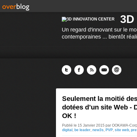
3D
Un regard d'innovant sur le mo
contemporaines ... bientôt réal
Seulement la moitié des
dotées d’un site Web - D
OK !
Publié le 15 Janvier 2015 par OOKAWA-Cor
digital
,
be leader
,
new3s
,
PVP
,
site web
,
pr