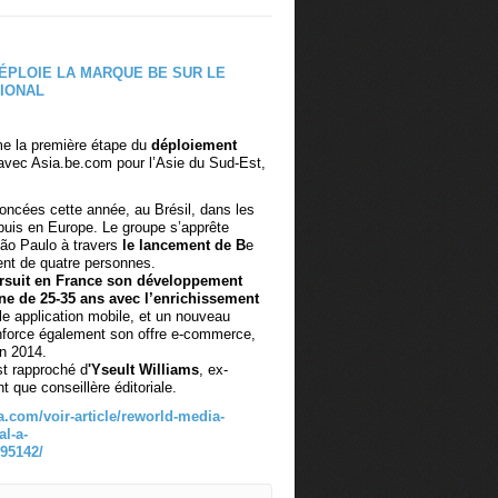
s Charlie"
e la première étape du
déploiement
vec Asia.be.com pour l’Asie du Sud-Est,
oncées cette année, au Brésil, dans les
puis en Europe. Le groupe s’apprête
 São Paulo à travers
le lancement de B
e
ent de quatre personnes.
rsuit en France son développement
ine de 25-35 ans avec l’enrichissement
le application mobile, et un nouveau
force également son offre e-commerce,
in 2014.
st rapproché d
'Yseult Williams
, ex-
t que conseillère éditoriale.
a.com/voir-article/reworld-media-
al-a-
95142/​