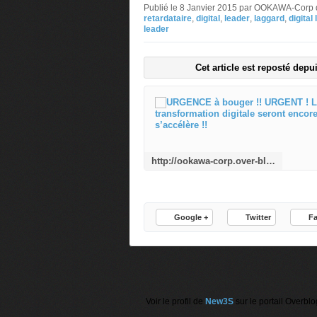
Publié le 8 Janvier 2015 par OOKAWA-Corp
retardataire
,
digital
,
leader
,
laggard
,
digital
leader
Cet article est reposté depu
http://ookawa-corp.over-blog.com/2015/01/urgence-a-bouger-urgent-les-retardataires-de-la-transformation-digitale-seront-encore-plus-en-retard-parce-qu-elle-s-accelere.html
Google +
Twitter
F
Voir le profil de
New3S
sur le portail Overblo