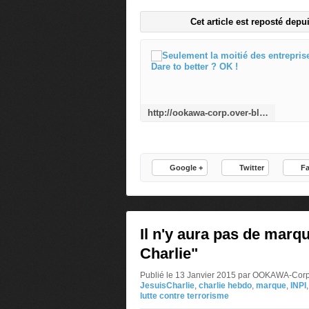
Cet article est reposté depu
http://ookawa-corp.over-blog.com/2015/01/seulement-la-moitie-des-entreprises-dotees-d-un-site-web-dare-to-better-ok.html
Google +
Twitter
F
Il n'y aura pas de marq
Charlie"
Publié le 13 Janvier 2015 par OOKAWA-Cor
JesuisCharlie
,
charlie hebdo
,
marque
,
INPI
lutte contre terrorisme