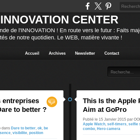
 INNOVATION CENTER
nde de l'INNOVATION ! En route vers le futur : Faits ma
ités de notre quotidien. Le WEB, matière vivante !
Accueil
Archives
Newsletter
Contact
 entreprises
This Is the Apple
are to better ?
Aim at GoPro
Publié le 15 Janvier 2015 par 
Apple Watch
,
self-timers
,
selfie
p
dans
Dare to better
,
ok
,
be
combo
,
Hero camera
esence
,
visibilite
,
position