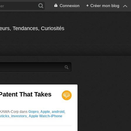
Connexion
+
Créer mon blog
jeurs, Tendances, Curiosités
 Patent That Takes
OOKAWA-Corp
dans
Gopro
,
Apple
,
android
,
 sticks
,
investors
,
Apple Watch-iPhone