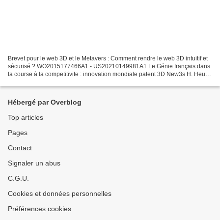
Brevet pour le web 3D et le Metavers : Comment rendre le web 3D intuitif et
sécurisé ? WO2015177466A1 - US20210149981A1 Le Génie français dans
la course à la competitivite : innovation mondiale patent 3D New3s H. Heully
Brevet 3d pour le web : Comment...
Hébergé par Overblog
Top articles
Pages
Contact
Signaler un abus
C.G.U.
Cookies et données personnelles
Préférences cookies