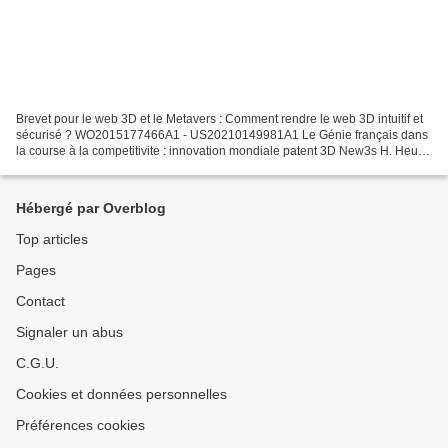
Brevet pour le web 3D et le Metavers : Comment rendre le web 3D intuitif et
sécurisé ? WO2015177466A1 - US20210149981A1 Le Génie français dans
la course à la competitivite : innovation mondiale patent 3D New3s H. Heully
Brevet 3d pour le web : Comment...
Hébergé par Overblog
Top articles
Pages
Contact
Signaler un abus
C.G.U.
Cookies et données personnelles
Préférences cookies