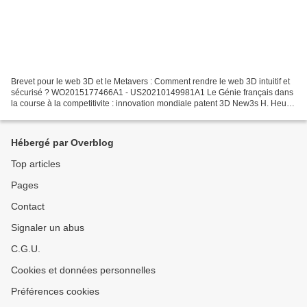
Brevet pour le web 3D et le Metavers : Comment rendre le web 3D intuitif et
sécurisé ? WO2015177466A1 - US20210149981A1 Le Génie français dans
la course à la competitivite : innovation mondiale patent 3D New3s H. Heully
Brevet 3d pour le web : Comment...
Hébergé par Overblog
Top articles
Pages
Contact
Signaler un abus
C.G.U.
Cookies et données personnelles
Préférences cookies