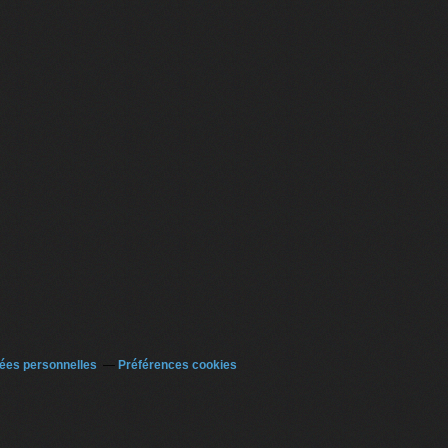
kes Aim at GoPro
ées personnelles
Préférences cookies