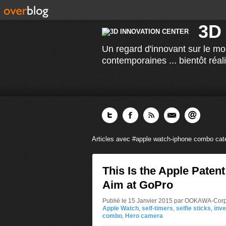
3D
Un regard d'innovant sur le mo
contemporaines ... bientôt réal
Articles avec #apple watch-iphone combo cat
This Is the Apple Paten
Aim at GoPro
Publié le 15 Janvier 2015 par OOKAWA-Cor
Apple Watch
,
self-timers
,
selfie sticks
,
inve
combo
,
Hero camera