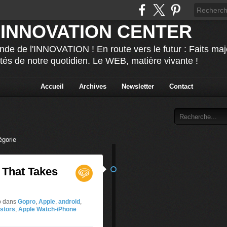
 INNOVATION CENTER
nde de l'INNOVATION ! En route vers le futur : Faits ma
ités de notre quotidien. Le WEB, matière vivante !
Accueil
Archives
Newsletter
Contact
égorie
t That Takes
p
dans
Gopro
,
Apple
,
android
,
stors
,
Apple Watch-iPhone