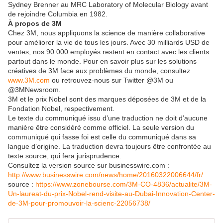
Sydney Brenner au MRC Laboratory of Molecular Biology avant
de rejoindre Columbia en 1982.
À propos de 3M
Chez 3M, nous appliquons la science de manière collaborative
pour améliorer la vie de tous les jours. Avec 30 milliards USD de
ventes, nos 90 000 employés restent en contact avec les clients
partout dans le monde. Pour en savoir plus sur les solutions
créatives de 3M face aux problèmes du monde, consultez
www.3M.com
ou retrouvez-nous sur Twitter @3M ou
@3MNewsroom.
3M et le prix Nobel sont des marques déposées de 3M et de la
Fondation Nobel, respectivement.
Le texte du communiqué issu d’une traduction ne doit d’aucune
manière être considéré comme officiel. La seule version du
communiqué qui fasse foi est celle du communiqué dans sa
langue d’origine. La traduction devra toujours être confrontée au
texte source, qui fera jurisprudence.
Consultez la version source sur businesswire.com :
http://www.businesswire.com/news/home/20160322006644/fr/
source :
https://www.zonebourse.com/3M-CO-4836/actualite/3M-
Un-laureat-du-prix-Nobel-rend-visite-au-Dubai-Innovation-Center-
de-3M-pour-promouvoir-la-scienc-22056738/