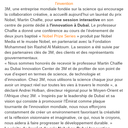
3M, une entreprise mondiale fondée sur la science qui encourage
la collaboration créative, a accueilli aujourd'hui un lauréat du prix
Nobel, Martin Chalfie, pour
une session interactive
en son
centre de pointe dédié à
l'innovation à Dubaï.
Le professeur
Chalfie a donné une conférence au cours de l’événement de
deux jours baptisé «
Nobel Prize Series
» produit par Nobel
Media et le musée Nobel, en partenariat avec la Fondation
Mohammed bin Rashid Al Maktoum. La session a été suivie par
des partenaires clés de 3M, des clients et des représentants
gouvernementaux.
« Nous sommes honorés de recevoir le professeur Martin Chalfie
au Dubai Innovation Center de 3M et de profiter de son point de
vue d'expert en termes de science, de technologie et
d'innovation. Chez 3M, nous utilisons la science chaque jour pour
avoir un impact réel sur toutes les vies à travers le monde », a
déclaré Andrei Holban, directeur régional pour le Moyen-Orient et
l'Afrique chez 3M. « Inspirés par le leadership de Dubaï et sa
vision qui consiste à promouvoir l'Émirat comme plaque
tournante de l'innovation mondiale, nous nous efforçons
constamment de créer un environnement favorisant la créativité
et la réflexion visionnaire et imaginative, ce qui, nous le croyons,
nous aidera à faire progresser le développement durable. »