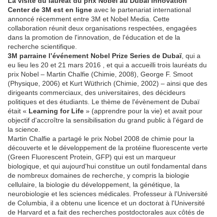
La visite du lauréat du prix Nobel au Dubai Innovation
Center de 3M est en ligne
avec le partenariat international
annoncé récemment entre 3M et Nobel Media. Cette
collaboration réunit deux organisations respectées, engagées
dans la promotion de l'innovation, de l'éducation et de la
recherche scientifique.
3M parraine l’événement Nobel Prize Series de Dubaï
, qui a
eu lieu les 20 et 21 mars 2016 , et qui a accueilli trois lauréats du
prix Nobel – Martin Chalfie (Chimie, 2008), George F. Smoot
(Physique, 2006) et Kurt Wüthrich (Chimie, 2002) – ainsi que des
dirigeants commerciaux, des universitaires, des décideurs
politiques et des étudiants. Le thème de l'évènement de Dubaï
était «
Learning for Life
» (apprendre pour la vie) et avait pour
objectif d'accroître la sensibilisation du grand public à l'égard de
la science.
Martin Chalfie a partagé le prix Nobel 2008 de chimie pour la
découverte et le développement de la protéine fluorescente verte
(Green Fluorescent Protein, GFP) qui est un marqueur
biologique, et qui aujourd'hui constitue un outil fondamental dans
de nombreux domaines de recherche, y compris la biologie
cellulaire, la biologie du développement, la génétique, la
neurobiologie et les sciences médicales. Professeur à l'Université
de Columbia, il a obtenu une licence et un doctorat à l'Université
de Harvard et a fait des recherches postdoctorales aux côtés de