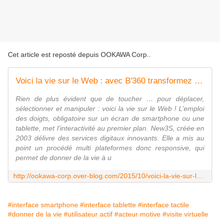
Cet article est reposté depuis
OOKAWA Corp.
.
Voici la vie sur le Web : avec B'360 transformez les internautes en utilisateurs actifs pour être des acteurs motivés
Rien de plus évident que de toucher … pour déplacer,
sélectionner et manipuler : voici la vie sur le Web ! L’emploi
des doigts, obligatoire sur un écran de smartphone ou une
tablette, met l’interactivité au premier plan. New3S, créée en
2003 délivre des services digitaux innovants. Elle a mis au
point un procédé multi plateformes donc responsive, qui
permet de donner de la vie à u
http://ookawa-corp.over-blog.com/2015/10/voici-la-vie-sur-le-web-avec-b-360-transformez-les-internautes-en-utilisateurs-actifs-pour-etre-des-acteurs-motives.html
#interface smartphone
#interface tablette
#interface tactile
#donner de la vie
#utilisateur actif
#acteur motive
#visite virtuelle