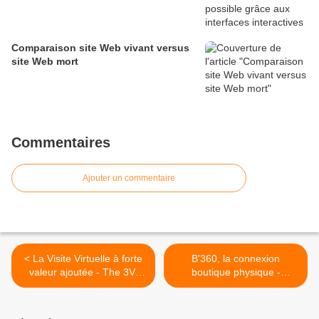
Comparaison site Web vivant versus
site Web mort
Commentaires
Ajouter un commentaire
< La Visite Virtuelle à forte
B'360, la connexion
valeur ajoutée - The 3V-
boutique physique -
Vraie-Visite-Virtuelle-
boutique dématérialisée :
Valued-Virtual-Visit
afficher des promos dans le
réel et le virtuel ! >