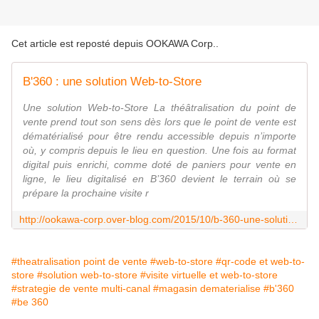
Cet article est reposté depuis
OOKAWA Corp.
.
B'360 : une solution Web-to-Store
Une solution Web-to-Store La théâtralisation du point de
vente prend tout son sens dès lors que le point de vente est
dématérialisé pour être rendu accessible depuis n’importe
où, y compris depuis le lieu en question. Une fois au format
digital puis enrichi, comme doté de paniers pour vente en
ligne, le lieu digitalisé en B’360 devient le terrain où se
prépare la prochaine visite r
http://ookawa-corp.over-blog.com/2015/10/b-360-une-solution-web-to-store.html
#theatralisation point de vente
#web-to-store
#qr-code et web-to-
store
#solution web-to-store
#visite virtuelle et web-to-store
#strategie de vente multi-canal
#magasin dematerialise
#b'360
#be 360