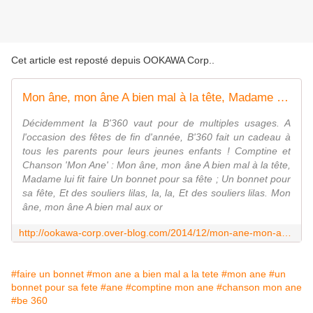
Cet article est reposté depuis
OOKAWA Corp.
.
Mon âne, mon âne A bien mal à la tête, Madame lui fit faire Un bonnet pour sa fête !
Décidemment la B'360 vaut pour de multiples usages. A
l'occasion des fêtes de fin d'année, B'360 fait un cadeau à
tous les parents pour leurs jeunes enfants ! Comptine et
Chanson 'Mon Ane' : Mon âne, mon âne A bien mal à la tête,
Madame lui fit faire Un bonnet pour sa fête ; Un bonnet pour
sa fête, Et des souliers lilas, la, la, Et des souliers lilas. Mon
âne, mon âne A bien mal aux or
http://ookawa-corp.over-blog.com/2014/12/mon-ane-mon-ane-a-bien-mal-a-la-tete-madame-lui-fit-faire-un-bonnet-pour-sa-fete.html
#faire un bonnet
#mon ane a bien mal a la tete
#mon ane
#un
bonnet pour sa fete
#ane
#comptine mon ane
#chanson mon ane
#be 360